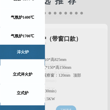
精 选 推 荐
气氛炉1400℃
气氛炉1700℃
高温箱式马弗炉（带窗口款）
型号：YS-XD215-14
• 外形尺寸：深575*宽610*高825mm
•工作室尺寸：深200*宽*150*高150mm
立式淬火炉
• 观察窗进料孔尺寸：观察窗：120mm 顶部
进料孔：10mm
• 最高温度：1400度（≤30min）
立式炉
• 电压/功率：AC220V/2.5KW
• 恒温波动：±1℃