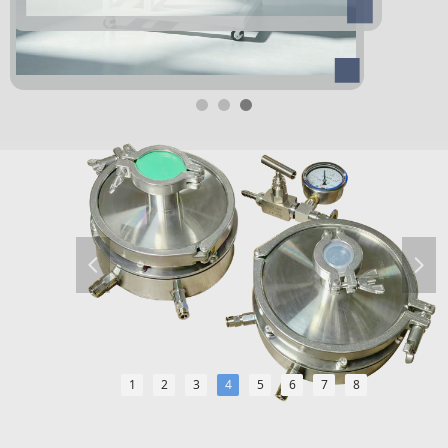
1
2
3
넳
넲
1
2
3
4
5
6
7
8