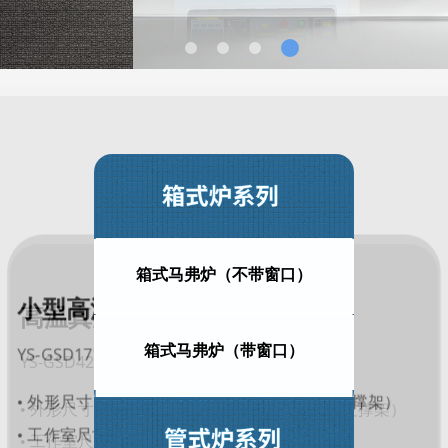
箱式马弗炉（不带窗口）
小型高温真空管式炉
箱式马弗炉（带窗口）
YS-GSD171-17
• 外形尺寸：深790*宽418*高659mm（含左右支撑架）
• 工作室尺寸：长170*宽130*高120mm