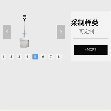
采制样类
可定制
넳
넲
+MORE
1
2
3
4
5
6
7
8