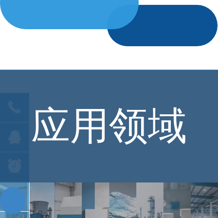
끅
应用领域
뀩
뀥
낃