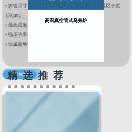
• 炉管尺寸：外径60*内径50*长度1000mm（恒温区长度
150mm）
高温真空管式马弗炉
• 最高温度：1650度（≤30min）
• 电压功率：AC220V/2.5KW
• 恒温波动：±1℃
精 选 推 荐
了解更多