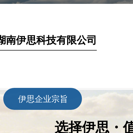
湖南伊思科技有限公司
伊思企业宗旨
选择伊思・