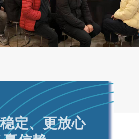
、稳定、更放心
务赢信赖