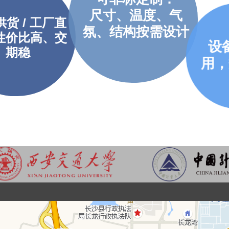
尺寸、温度、气
货 / 工厂直
氛、结构按需设计
性价比高、交
设
期稳
用，