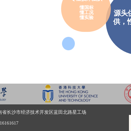
懂国标
源头供
懂工况
懂实验
供，
南省长沙市经济技术开发区蓝田北路星工场
16161617