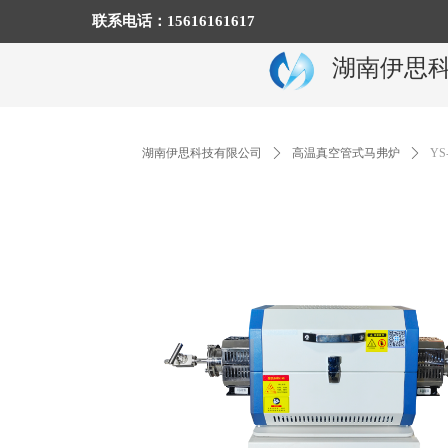
联系电话：15616161617
湖南伊思
湖南伊思科技有限公司
ꄲ
高温真空管式马弗炉
ꄲ
YS