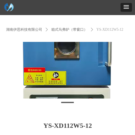
英文网站
联系地址
联系电话：15616161617
在线客服
湖南伊思科技有限公司
ꄲ
箱式马弗炉（带窗口）
ꄲ
YS-XD112W5-12
YS-XD112W5-12