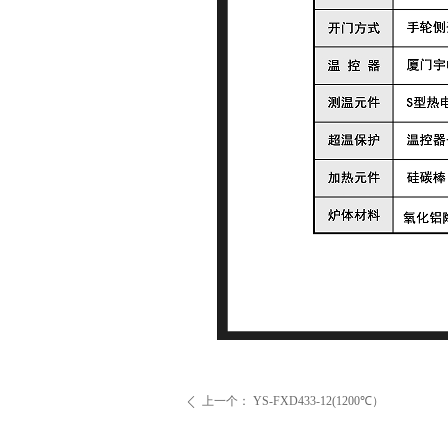
上一个：
YS-FXD433-12(1200℃）
ꄴ