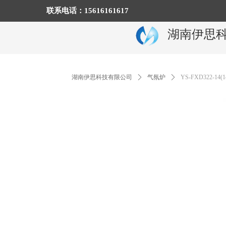
联系电话：15616161617
湖南伊思
湖南伊思科技有限公司
ꄲ
气氛炉
ꄲ
YS-FXD322-14(