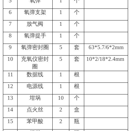
5
氧弹
1
个
6
氧弹支架
1
个
7
放气阀
1
个
8
氧弹提手
1
个
9
氧弹密封圈
5
套
63*5.7
/
6*2mm
10
充氧仪密封
5
套
10*2/18*2.4mm
圈
11
数据线
1
根
12
电源线
1
根
13
坩埚
10
个
14
点火丝
2
盒
15
苯甲酸
2
瓶