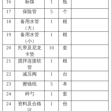
16
标煤
1
瓶
17
保险管
5
个
18
备用水管
1
根
（大
）
19
备用水管
1
根
（小
）
20
扎带及尼龙
10
套
卡垫
21
搅拌连接软
1
根
管
22
减压阀
1
台
23
擦镜纸
5
本
24
样勺
1
套
24
资料及合格
1
份
证