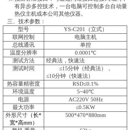
有异步多控技术，一台电脑可控制多台自动量
热仪主机或本公司其他仪器。
三、技术参数：
型号
Y
S-C201
（立式）
联网控制
电脑主机
总线通讯
单控
温度分辨率
0.0001
℃
测试方法
经典法，快速法
测试时间
≤
15
分钟（经典法），
≤
10
分钟（快速法）
热容量精密度
RSD
≤
0.1%
环境温度
5
~40
℃
电源
AC220V 50Hz
最大功率
≤
0.5KW
外形尺寸
（长
*
500*470*880mm
宽
*
高
mm
）