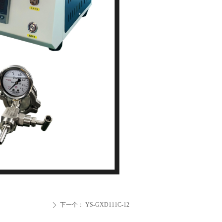
下一个：
YS-GXD111C-12
ꄲ